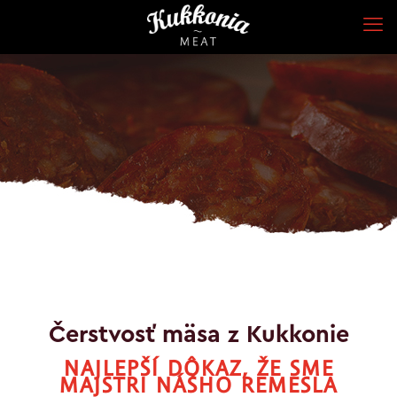
Čerstvosť mäsa z Kukkonie
NAJLEPŠÍ DÔKAZ, ŽE SME
MAJSTRI NÁŠHO REMESLA