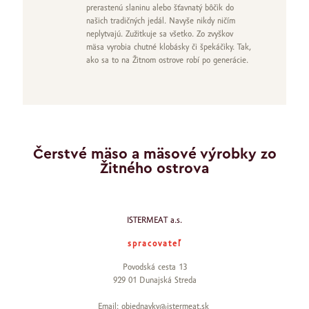
prerastenú slaninu alebo šťavnatý bôčik do
našich tradičných jedál. Navyše nikdy ničím
neplytvajú. Zužitkuje sa všetko. Zo zvyškov
mäsa vyrobia chutné klobásky či špekáčiky. Tak,
ako sa to na Žitnom ostrove robí po generácie.
Čerstvé mäso a mäsové výrobky zo
Žitného ostrova
ISTERMEAT a.s.
spracovateľ
Povodská cesta 13
929 01 Dunajská Streda
Email: objednavky@istermeat.sk