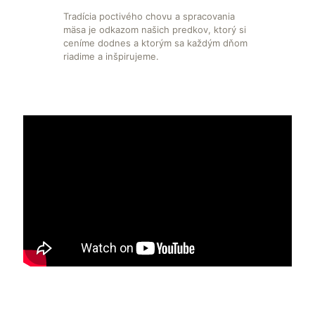
Tradícia poctivého chovu a spracovania
mäsa je odkazom našich predkov, ktorý si
ceníme dodnes a ktorým sa každým dňom
riadime a inšpirujeme.