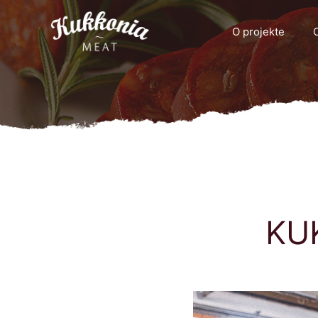
O projekte
C
KU