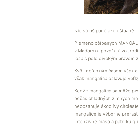
Nie sú ošípané ako ošípané...
Plemeno ošípaných MANGALIC
v Maďarsku považujú za „rod
lesa s polo divokým bravom z
Kvôli neľahkým časom však c
však mangalica oslavuje veľ
Keďže mangalica sa môže pýš
počas chladných zimných mesi
neobsahuje škodlivý choleste
mangalice je výborne prerast
intenzívne mäso a patrí ku g