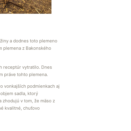
žiny a dodnes toto plemeno
ním plemena z Bakonského
receptúr vytratilo. Dnes
m práve tohto plemena.
vo vonkajších podmienkach aj
objem sadla, ktorý
sa zhodujú v tom, že mäso z
é kvalitné, chuťovo