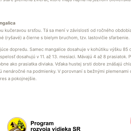
ngalica
u kučeravou srsťou. Tá sa mení v závislosti od ročného obdobi
né (ryšavé) a čierne s bielym bruchom, tzv. lastovičie sfarbenie.
ajúce dopredu. Samec mangalice dosahuje v kohútiku výšku 85 
pelosť dosahujú v 11. až 13. mesiaci. Mávajú 4 až 8 prasiatok.
ne ako prasiatka diviaka. Vďaka hustej srsti dobre znášajú chla
ú nenáročné na podmienky. V porovnaní s bežnými plemenami o
res a pokojnejšie.