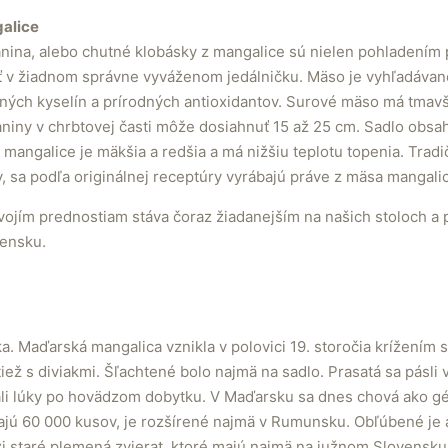
galice
anina, alebo chutné klobásky z mangalice sú nielen pohladením
ť v žiadnom správne vyváženom jedálničku. Mäso je vyhľadávané
ých kyselín a prírodných antioxidantov. Surové mäso má tmavš
niny v chrbtovej časti môže dosiahnuť 15 až 25 cm. Sadlo obsa
mangalice je mäkšia a redšia a má nižšiu teplotu topenia. Tradi
, sa podľa originálnej receptúry vyrábajú práve z mäsa mangali
ojím prednostiam stáva čoraz žiadanejším na našich stoloch a 
vensku.
a. Maďarská mangalica vznikla v polovici 19. storočia krížení
iež s diviakmi. Šľachtené bolo najmä na sadlo. Prasatá sa pásli v
ali lúky po hovädzom dobytku. V Maďarsku sa dnes chová ako g
ú 60 000 kusov, je rozšírené najmä v Rumunsku. Obľúbené je a
 staré plemená zvierat, ktoré majú najmä na južnom Slovensku 