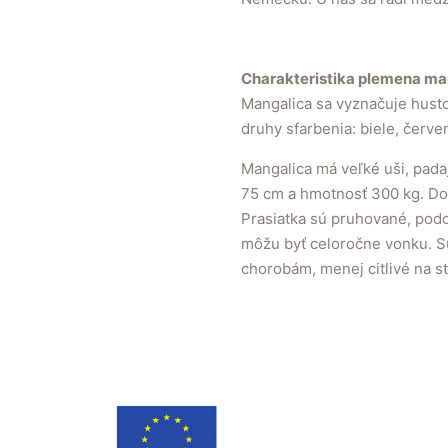
Charakteristika plemena ma
Mangalica sa vyznačuje husto
druhy sfarbenia: biele, červe
Mangalica má veľké uši, pad
75 cm a hmotnosť 300 kg. Dos
Prasiatka sú pruhované, podob
môžu byť celoročne vonku. S
chorobám, menej citlivé na st