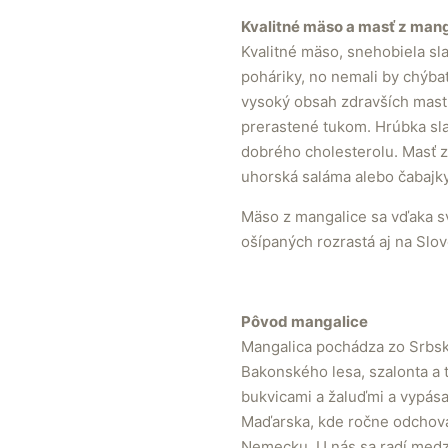
Kvalitné mäso a masť z man
Kvalitné mäso, snehobiela sl
poháriky, no nemali by chýba
vysoký obsah zdravších mastn
prerastené tukom. Hrúbka sla
dobrého cholesterolu. Masť z 
uhorská saláma alebo čabajky
Mäso z mangalice sa vďaka sv
ošípaných rozrastá aj na Slo
Pôvod mangalice
Mangalica pochádza zo Srbsk
Bakonského lesa, szalonta a t
bukvicami a žaluďmi a vypás
Maďarska, kde ročne odchovaj
Nemecku. U nás sa radí medzi