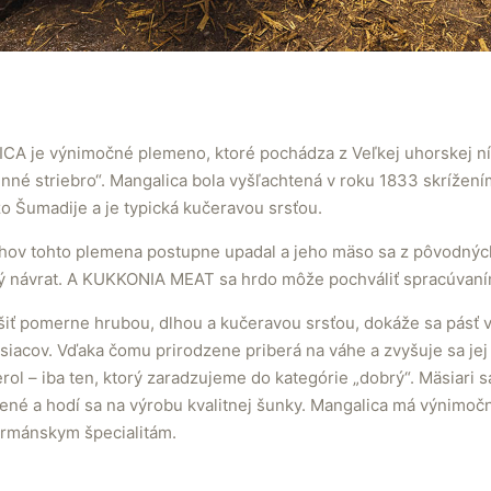
A je výnimočné plemeno, ktoré pochádza z Veľkej uhorskej ní
inné striebro“. Mangalica bola vyšľachtená v roku 1833 skríže
o Šumadije a je typická kučeravou srsťou.
hov tohto plemena postupne upadal a jeho mäso sa z pôvodných 
ký návrat. A KUKKONIA MEAT sa hrdo môže pochváliť spracúvaní
iť pomerne hrubou, dlhou a kučeravou srsťou, dokáže sa pásť 
acov. Vďaka čomu prirodzene priberá na váhe a zvyšuje sa jej 
rol – iba ten, ktorý zaradzujeme do kategórie „dobrý“. Mäsiari 
ené a hodí sa na výrobu kvalitnej šunky. Mangalica má výnimočn
urmánskym špecialitám.