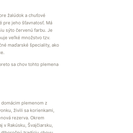
 pre žalúdok a chuťové
 pre jeho šťavnatosť. Má
iu sýto červenú farbu. Je
huje veľké množstvo tzv.
čné maďarské špeciality, ako
ce.
preto sa chov tohto plemena
m s domácim plemenom z
onku, živili sa korienkami,
énová rezerva. Okrem
j v Rakúsku, Švajčiarsku,
dlhoročnú tradíciu chovu.