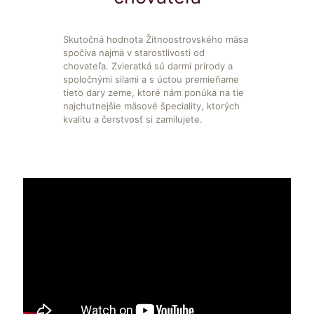
Skutočná hodnota Žitnoostrovského mäsa
spočíva najmä v starostlivosti od
chovateľa. Zvieratká sú darmi prírody a
spoločnými silami a s úctou premieňame
tieto dary zeme, ktoré nám ponúka na tie
najchutnejšie mäsové špeciality, ktorých
kvalitu a čerstvosť si zamilujete.