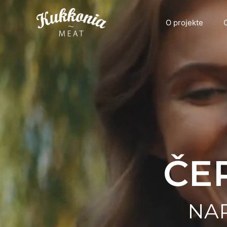
O projekte
C
ČE
NAP