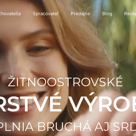
hovatelia
Spracovateľ
Predajne
Blog
Rece
ŽITNOOSTROVSKÉ
RSTVÉ VÝRO
LNIA BRUCHÁ AJ SR