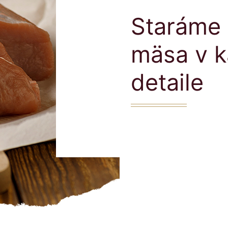
Staráme 
mäsa v 
detaile