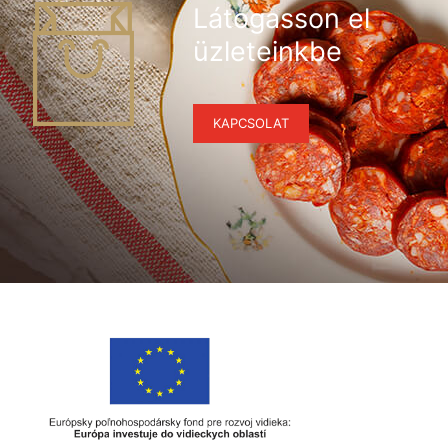
Látogasson el
üzleteinkbe
KAPCSOLAT