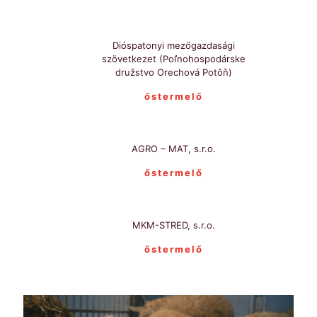
Dióspatonyi mezőgazdasági
szövetkezet (Poľnohospodárske
družstvo Orechová Potôň)
őstermelő
AGRO – MAT, s.r.o.
őstermelő
MKM-STRED, s.r.o.
őstermelő