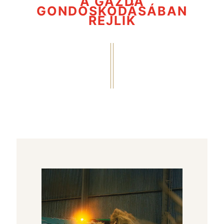
A GAZDA
GONDOSKODÁSÁBAN
REJLIK