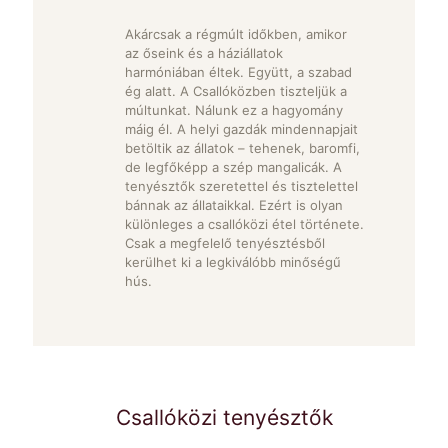
Akárcsak a régmúlt időkben, amikor
az őseink és a háziállatok
harmóniában éltek. Együtt, a szabad
ég alatt. A Csallóközben tiszteljük a
múltunkat. Nálunk ez a hagyomány
máig él. A helyi gazdák mindennapjait
betöltik az állatok – tehenek, baromfi,
de legfőképp a szép mangalicák. A
tenyésztők szeretettel és tisztelettel
bánnak az állataikkal. Ezért is olyan
különleges a csallóközi étel története.
Csak a megfelelő tenyésztésből
kerülhet ki a legkiválóbb minőségű
hús.
Csallóközi tenyésztők